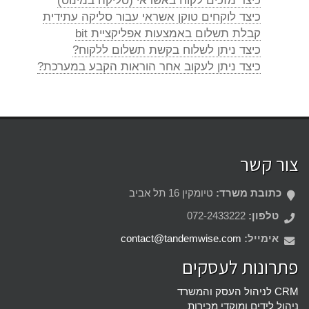
כיצד מזכים לקוח באשראי (סליקה במינוס)
כיצד לוקחים טוקן אשראי עבור סליקה עתידית
קבלת תשלום באמצעות אפליקציית bit
כיצד ניתן לשלוח בקשת תשלום ללקוח?
כיצד ניתן לעקוב אחר הוראות הקבע במערכת?
צור קשר
כתובת משרד:
טיומקין 16 תל אביב
טלפון:
072-2433222
אימייל:
contact@tandemwise.com
פתרונות לעסקים
CRM לניהול העסק והמשרד
ניהול לידים ומוקדי מכירות