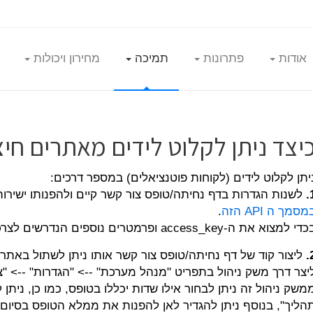
אודות
פתרונות
תמיכה
מחירון ויכולות
יצד ניתן לקלוט לידים מאתרים חיצו
יתן לקלוט לידים (לקוחות פוטנציאלים) במספר דרכים:
1
לשנות הגדרות בדף נחיתה/טופס צור קשר קיים ולהפנותו ישירות 
מסמך ה API הזה
.
כדי למצוא את ה-
access_key ופרמטרים נוספים הנדרשים לצרכי הממשק, יש להיעזר בסרטון זה -
2
ליצור קוד של דף נחיתה/טופס צור קשר אותו ניתן לשתול באתר ה
יצר דרך משק ניהול בתפריט "מנהל מערכת" --> "הגדרות" --> "צו
משק ניהול זה ניתן לבחור אילו שדות יכללו בטופס, כמו כן, ניתן
הליך", בנוסף ניתן להגדיר לאן להפנות את ממלא הטופס בסיום ה