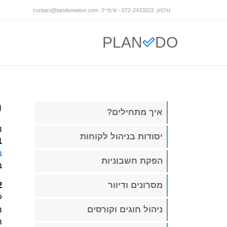
טלפון: 072-2433222 - אימייל:
contact@tandemwise.com
PLAN
DO
כ
איך מתחילים?
נ
יסודות בניהול לקוחות
.
ב
הפקת חשבוניות
ב
.
מסרונים ודיוור
ל
מ
ניהול חוגים וקורסים
ת