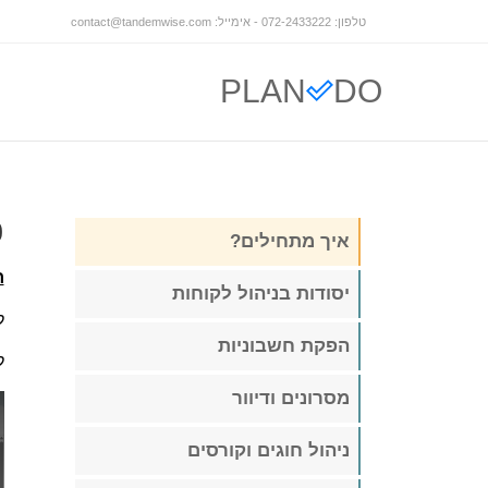
טלפון: 072-2433222 - אימייל:
contact@tandemwise.com
PLAN
DO
כ
איך מתחילים?
ח
יסודות בניהול לקוחות
ל
הפקת חשבוניות
ל
מסרונים ודיוור
ניהול חוגים וקורסים