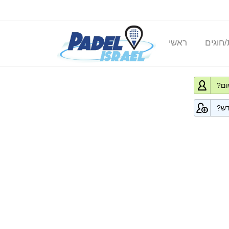
/חוגים
ראשי
ום?
ש?