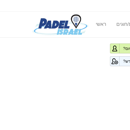
/חוגים
ראשי
ום?
ש?