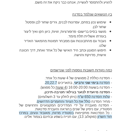
להגיע ולהתמסר לעשייה, אנחנו כבר ניקח את זה משם.
בין הנושאים שנלמד בסדנה
שימוש נכון ב
פחם, עפרונות לבנים, גירים שחור לבן ופסטל
שחור לבן.
מושגי בסיס ברישום- פרופורציות, זוויות, כיוון הקו ואיך ליצור
בעזרתו אשליית תלת מימד.
נעבוד גם מהתבוננות וגם ממבחר תמונות מהמאגר האדיר
שלנו.
חיפוש הסגנון וכתב היד האישי של כל אחד ואחת, דרך הכוונה
אישית, מדויקת ורגישה.
כמה נקודות חשובות נוספות לפני שנרשמים
-
הסדנה כוללת 2 מפגשים של 4 שעות כל אחד.
-
הסדנה
בימי שני ורביעי
, בתאריכים
20,22.7
.
- הסדנה בשעות 16:00-20:00
(
4 שעות
כל מפגש).
- הסדנה מיועדת לנוער בגילאי חטיבה-תיכון.
-
עלות הסדנה 650 ש"ח
(ניתן לחלק עד 3 תשלומים)
- מחיר הסדנה
כולל את כל הציוד והחומרים הדרושים
.
- הסדנה מועברת על ידי המדריכים המקצועיים והרגישים של
הסטודיו, עם ניסיון של שנים בהוראה והעברת סדנאות.
- כל הסדנאות מתקיימות
בסטודיו מרווח, מאובזר ונעים, במרכז
הוד השרון
(סוקולוב 13), עם חנייה בשפע ובחינם בצמוד אלינו.