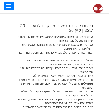
oggle
ation
רישום לסדנת רישום מתקדם לנוער | 20-
22.7 | קיץ 26
הצטרפו לסדנת רישום למתחילים ולממשיכים,
שתיתן לכם נקודת
מבט חדשה על עולם הרישום.
הסדנה הזו מתמקדת ביצירת האור מתוך החושך,
הבנת האור
והצל ויצירת האור מתוכו.
עבודה בפחם, עפרונות לבנים, גירים שחור לבן ופסטל שחור לבן.
נתרגל חשיבה הפוכה ונחדד את ההבנה של הכתם והצורה
בדרכים מרתקות, כמו שאנחנו יודעים.
בזכות הניסיון שלנו אנחנו יודעים
איך להוציא מהתלמידים שלנו
את המיטב
,
באווירה נעימה ומחזקת,
בקצב אישי ובהנאה גדולה!
סדנת הרישום מיועדת לנוער בגילאי חטיבה-תיכון,
בין אם אתם
מתחילים
שרוצים להיכנס לעולם הרישום עם הדרכה מדויקת
ומקצועית,
ובין אם אתם מציירים ורוצים להתמקצע
ולקבל כלים שלא
תקבלו בשום מקום אחר.
הסדנה מתקיימת בסטודיו מקסים ומקצועי בהוד השרון, באווירה
ביתית ויחס אישי ומקצועי לכל אחד ואחת.
כל הציוד
והכלים
יחכו לכם בסטודיו, כל מה שצריך לעשות זה