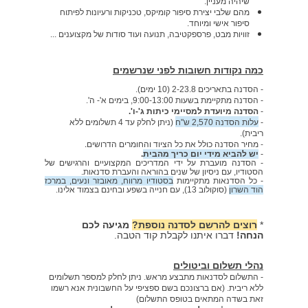
שיהיה מעניין.
מהם
שלבי יצירת סיפור קומיקס
, טכניקות ורעיונות לפיתוח
סיפור אישי ומיוחד.
זוויות מבט, פרספקטיבה, תנועה
ועוד סודות של מקצוענים
...
כמה נקודות חשובות לפני שנרשמים
- הסדנה בתאריכים 2-23.8 (10 ימים).
- הסדנה מתקיימת בשעות 9:00-13:00, בימים א'- ה'.
-
הסדנה מיועדת למסיימי כיתות ג'-ו'.
-
עלות הסדנה
2,570 ש"ח
(ניתן לחלק עד 4 תשלומים ללא
ריבית).
- מחיר הסדנה כולל את כל הציוד והחומרים הדרושים.
-
יש להביא מידי יום כריך מהבית
.
- הסדנה מועברת על ידי המדריכים המקצועיים והרגישים של
הסטודיו, עם ניסיון של שנים בהוראה והעברת סדנאות.
- כל הסדנאות מתקיימות
בסטודיו מרווח, מאובזר ונעים, במרכז
הוד השרון
(סוקולוב 13), עם חנייה בשפע ובחינם בצמוד אלינו.
*
רוצים להרשם לסדנה נוספת?
מגיעה לכם
הנחה!
דברו איתנו לקבלת קוד הטבה.
נהלי תשלום וביטולים
- התשלום לסדנאות מתבצע מראש. ניתן לחלק למספר תשלומים
ללא ריבית. (אם ברצונכם בשם ספציפי על החשבונית אנא רשמו
זאת בשדה המתאים בטופס התשלום)