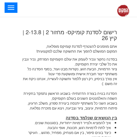
oggle
ation
רישום לסדנת קומיקס- מחזור 2 | 2-13.8 |
קיץ 26
אתם מוזמנים להצטרף לסדנת קומיקס מופלאה,
המקום המושלם
להפוך את התשוקה שלכם למקצועית!
בסדנה נחקור ונכיר לעומק את עולם הקומיקס המרתק,
נכיר ונבין
את כל שלבי יצירת הקומיקס,
ציור הדמויות, הבעת רגש, נקודות מבט ועוד, בסוף הסדנה כל
משתתף
ייצור
חוברת אישית ומושקעת פרי עטו!
אין צורך בניסיון, רק רצון ללמוד ותשוקה לעשייה, אנחנו ניקח את
זה משם :)
הסדנה בנויה בצורה הדרגתית- בשבוע הראשון נתמקד בחקירת
השפה והאלמנטים השונים בעולם הקומיקס,
בשבוע השני כל משתתף יתנסה ביצירת ספרון, משלב הרעיון,
פיתוח הדמויות, עיצוב, ציור וצביעה, ויצא עם מזכרת נפלאה.
בין הנושאים שנלמד בסדנה
איך
להמציא ולצייר דמויות
ייחודיות, בסגנונות שונים.
איך לתת לדמויות
רגש, תכונות, אופי והבעה
.
כיצד
בונים סיפור,
בין אם מצחיק, מפחיד, מרגש... העיקר