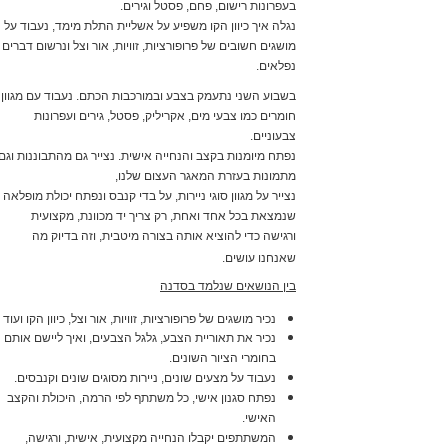
בעפרונות רישום, פחם, פסטל וגירים.
נגלה איך כיוון הקו משפיע על אשליית התלת מימד, נעבוד על
מושגים חשובים של פרופורציות, זוויות, אור וצל ונרשום דברים
נפלאים.
בשבוע השני
נתעמק בצבע ובמורכבות הכתם. נעבוד עם מגוון
חומרים כמו צבעי מים, אקריליק, פסטל, גירים ועפרונות
צבעוניים.
נפתח מיומנות בקצב והנחייה אישית. נצייר גם מהתבוננות
וגם
מתמונות בעזרת המאגר העצום שלנו,
נצייר על מגוון סוגי ניירות, על בדי קנבס ונפתח יכולת מופלאה
שנמצאת בכל אחד ואחת, רק צריך יד מכוונת, מקצועית
ורגישה כדי להוציא אותה בצורה מיטבית, וזה בדיוק מה
שאנחנו עושים.
בין הנושאים שנלמד בסדנה
נכיר מושגים של פרופורציות, זוויות, אור וצל, כיוון ה
קו ועוד
נכיר את תאוריית הצבע, גלגל הצבעים, ואיך ליישם אותם
בחומרי הציור השונים.
נעבוד על מצעים שונים, ניירות מסוגים שונים וקנבסים.
נפתח סגנון אישי, כל משתתף לפי הרמה, היכולת והקצב
האישי.
המשתתפים יקבלו הנחייה מקצועית, אישית, ורגישה,