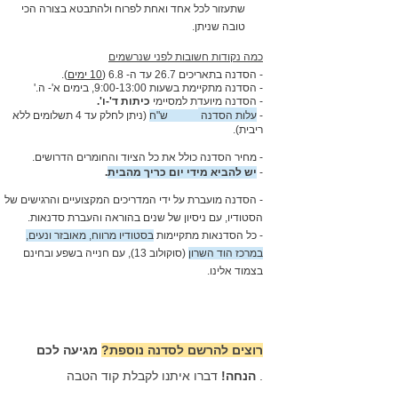
שתעזור לכל אחד ואחת לפרוח ולהתבטא בצורה הכי
טובה שניתן.
כמה נקודות חשובות לפני שנרשמים
-
הסדנה בתאריכים 26.7 עד ה- 6.8 (
10 ימים
).
- הסדנה מתקיימת בשעות 9:00-13:00, בימים א'- ה
'.
-
הסדנה מיועדת למסיימי
כיתות ד'-ו'.
-
עלות הסדנה
2,570 ש"ח
(ניתן לחלק עד 4 תשלומים ללא
ריבית).
- מחיר הסדנה כולל את כל הציוד והחומרים הדרושים
.
-
יש להביא מידי יום כריך מהבית
.
- הסדנה מועברת על ידי המדריכים המקצועיים והרגישים של
הסטודיו, עם ניסיון של שנים בהוראה והעברת סדנאות
.
- כל הסדנאות מתקיימות
בסטודיו מרווח, מאובזר ונעים,
במרכז הוד השרון
(סוקולוב 13), עם חנייה בשפע ובחינם
בצמוד אלינו.
רוצים להרשם לסדנה נוספת?
מגיעה לכם
דברו איתנו לקבלת קוד הטבה .
הנחה!