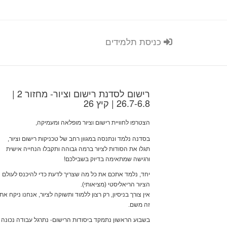
כניסת תלמידים
רישום לסדנת רישום וציור- מחזור 2 |
26.7-6.8 | קיץ 26
הצטרפו לחוויית רישום וציור מופלאה ומעמיקה,
בסדנה נלמד ונתנסה במגוון רחב של טכניקות רישום וציור,
תגלו את הסודות לציור ברמה גבוהה ותקבלו הנחייה אישית
ורגישה שמתאימה בדיוק בשבילכם
!
יחד, נלמד אתכם את כל מה שצריך לדעת כדי להיכנס לעולם
הציור הריאליסטי (מציאותי).
אין צורך בניסיון, רק רצון ללמוד ותשוקה לציור, אנחנו ניקח את
זה משם.
בשבוע הראשון
נתמקד ביסודות הרישום- נתרגל עבודה נכונה